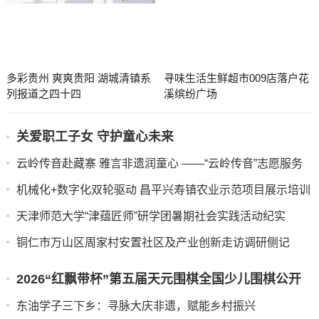
清镇这场座谈会为房企注入发展“强心针”
多彩贵州 爽爽贵阳 湖城清镇系
寻味生活生鲜超市009店落户花
列报道之四十四
溪缤纷广场
关爱职工子女 守护童心未来
云岭传音赴藏寨 雅言非遗润童心 ——“云岭传音”志愿服务
队赴甘堡藏寨推普实践纪实
机械化+数字化双轮驱动 昌平兴寿镇农业示范项目展示培训
成果
天津师范大学“津蕴匠师”研学团暑期社会实践活动纪实
铜仁市万山区周家村安置社区及产业创新走访调研侧记
​​​​​​​2026“红飘带杯”第五届天元围棋全国少儿围棋公开
赛在贵阳开幕
东油学子三下乡：寻脉大庆非遗，赋能乡村振兴