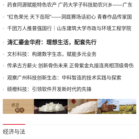
药食同源赋能特色农产 广药大学子科技助农兴乡——广东
药科大学中药学院“紫酝兴乡”突击队赴云浮市天堂镇开展暑
“红色荣光 天下岳阳”——洞庭赛场话初心 青春作品传家国
期三下乡实践
千团万人推普强国行｜山东建筑大学市政与环境工程学院
“语润新声·筑美疆来”志愿服务队赴莎车县开展实践活动
​涛汇鎏金华府：理想生活，配套先行
​文杉科技：构建数字生态，赋能多元业务
​传承古方薪火 创新骨伤未来 正骨紫金丸接连亮相顶级骨伤
科学术盛会
​观察广州科技创新生态：中科智连的技术实践与探索
​硕橙科技：引领软件开发新时代的先锋
经济与法