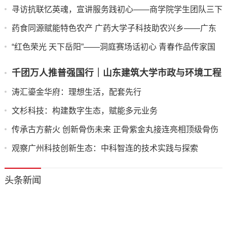
寻访抗联忆英魂，宣讲服务践初心——商学院学生团队三下
乡纪实
药食同源赋能特色农产 广药大学子科技助农兴乡——广东
药科大学中药学院“紫酝兴乡”突击队赴云浮市天堂镇开展暑
“红色荣光 天下岳阳”——洞庭赛场话初心 青春作品传家国
期三下乡实践
千团万人推普强国行｜山东建筑大学市政与环境工程
学院“语润新声·筑美疆来”志愿服务队赴莎车县开展
​涛汇鎏金华府：理想生活，配套先行
实践活动
​文杉科技：构建数字生态，赋能多元业务
​传承古方薪火 创新骨伤未来 正骨紫金丸接连亮相顶级骨伤
科学术盛会
​观察广州科技创新生态：中科智连的技术实践与探索
头条新闻