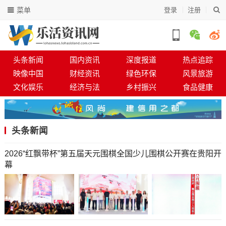
菜单
登录
注册
头条新闻
国内资讯
深度报道
热点追踪
映像中国
财经资讯
绿色环保
风景旅游
文化娱乐
经济与法
乡村振兴
食品健康
头条新闻
​​​​​​​2026“红飘带杯”第五届天元围棋全国少儿围棋公开赛在贵阳开
幕