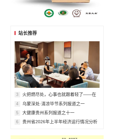
站长推荐
火把燃尽处，心事也就跟着轻了——在
3
毕节的夏夜与千年文明相拥
乌蒙深处·清凉毕节系列报道之一
4
大健康贵州系列报道之十一
5
贵州省2026年上半年经济运行情况分析
6
与展望