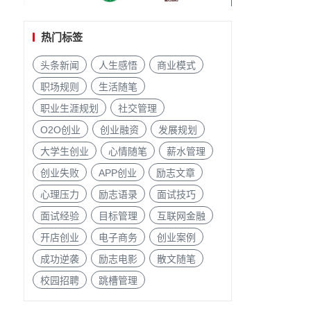
热门标签
头条新闻
人生感悟
商业模式
职场规则
生活随笔
职业生涯规划
社交管理
O2O创业
创业融资
发展规划
大学生创业
心情随笔
薪水管理
创业失败
APP创业
励志文章
心理压力
励志语录
面试技巧
面试经验
目标管理
互联网金融
开店创业
电子商务
创业案例
成功逆袭
励志电影
散文随笔
校园招聘
跳槽管理