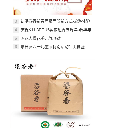
访港游客新春团聚居所新方式-旅游体验
3
舒适感提升
庆祝K11 ARTUS寓馆迈向五周年-奢华与
4
艺术的非凡融合
汤达人樱花季元气派对
5
蒙自源六一儿童节特别活动：美食盛
6
宴，快乐无限