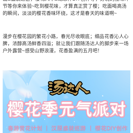
节等你来体验~吃到樱花味，才算真正赏了樱；吃面喝高汤
的瞬间，淡淡的樱花香味环绕，这才是春天的味道啊~
漫步在樱花园的繁花小路，春光尽收眼底；细品花香沁人心
脾，浓醇高汤鲜香四溢；就让我们跟随汤达人的脚步来一场
户外露营~感受山野浪漫，花香盈满的五月吧！