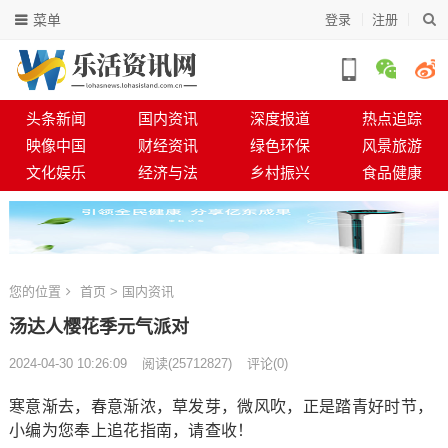
菜单
登录
注册
头条新闻
国内资讯
深度报道
热点追踪
映像中国
财经资讯
绿色环保
风景旅游
文化娱乐
经济与法
乡村振兴
食品健康
您的位置
首页
>
国内资讯
汤达人樱花季元气派对
2024-04-30 10:26:09
阅读
(
25712827)
评论(0)
寒意渐去，春意渐浓，草发芽，微风吹，正是踏青好时节，
小编为您奉上追花指南，请查收！