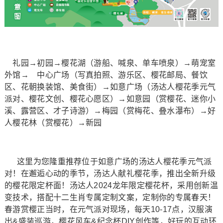
礼园→初园→樱花湖（游船、喊泉、单车喷泉）→萌宠室
外馆→ 中心广场（写真拍照、游乐区、樱花邮局、餐饮
区、花朝换装馆、美食街）→如意广场（汤达人樱花季元气
派对、樱花文创、樱花心愿区）→如意园（赏樱花、迷你小
溪、露营区、才子诗游）→梅园（赏梅花、叠水瀑布）→好
人樱花林（赏樱花）→新园
这里为您隆重推荐位于如意广场的汤达人樱花季元气派
对！在邂逅心动的季节，汤达人献礼樱花季，推出全新升级
的樱花限定杯面！汤达人2024龙年限定樱花杯，采用创新温
变技术，搭配十二生肖专属定制文案，定制你的专属春天！
春游赏樱正当时，在元气派对现场，每天10-17点，汉服演
出&盛装巡游，樱花风车&纪念杯DIY创作等，好玩的互动环