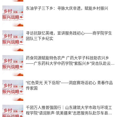
东油学子三下乡：寻脉大庆非遗，赋能乡村振兴
寻访抗联忆英魂，宣讲服务践初心——商学院学生
团队三下乡纪实
药食同源赋能特色农产 广药大学子科技助农兴乡
——广东药科大学中药学院“紫酝兴乡”突击队赴云浮
市天堂镇开展暑期三下乡实践
“红色荣光 天下岳阳”——洞庭赛场话初心 青春作品
传家国
千团万人推普强国行｜山东建筑大学市政与环境工
程学院“语润新声·筑美疆来”志愿服务队赴莎车县开