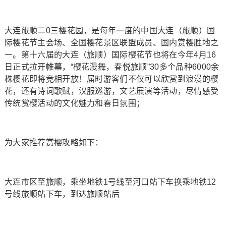
大连旅顺二0三樱花园，是每年一度的中国大连（旅顺）国
际樱花节主会场、全国樱花景区联盟成员、国内赏樱胜地之
一。第十六届的大连（旅顺）国际樱花节也将在今年4月16
日正式拉开帷幕，“樱花漫舞，春悦旅顺”30多个品种6000余
株樱花即将竞相开放！届时游客们不仅可以欣赏到浪漫的樱
花，还有诗词歌赋，汉服巡游，文艺展演等活动，尽情感受
传统赏樱活动的文化魅力和春日氛围；
为大家推荐赏樱攻略如下：
大连市区至旅顺，乘坐地铁1号线至河口站下车换乘地铁12
号线旅顺站下车，到达旅顺站后