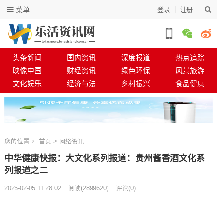
菜单
登录
注册
头条新闻
国内资讯
深度报道
热点追踪
映像中国
财经资讯
绿色环保
风景旅游
文化娱乐
经济与法
乡村振兴
食品健康
您的位置
首页
>
网络资讯
中华健康快报：大文化系列报道：贵州酱香酒文化系
列报道之二
2025-02-05 11:28:02
阅读
(
2899620)
评论(0)