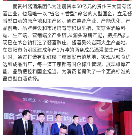
而贵州酱酒集团作为注册资本50亿元的贵州三大国有酱
酒企业，也是唯一以 “省名 + 香型” 命名的大型国企，立足酱
香型白酒的原产地和主产区。通过整合产业、产能优化、产
品创新、品牌建设和市场培育等积极举措，贯穿酱酒原料
端、生产端、营销端全产业链,从源头深耕产能，把控品质。
现已在茅台镇打造了酱酒黔庄、酱酒吴公岩两大生产基地，
在贵阳市南明区建成年产1万吨的两条成品酒灌装生产线。
同时，通过打造有机红缨子糯高粱示范基地，实现从粮食优
选到成品出厂，每一道工序都有国企标准管理，展现雄厚产
能、品质把控和国企担当，为消费者提供了一个更高标准的
酱香型白酒选择。