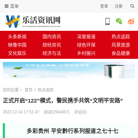
菜单
登录
注册
头条新闻
国内资讯
深度报道
热点追踪
映像中国
财经资讯
绿色环保
风景旅游
文化娱乐
经济与法
乡村振兴
食品健康
您的位置
首页
>
热点追踪
正式开启“122”模式，警民携手共筑“文明平安路”
2022-12-14 17:51:47
阅读
(
2910457)
评论(0)
多彩贵州 平安黔行系列报道之七十七