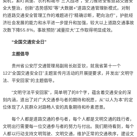
契机，紧盯高速、农村和城市“三大战场”，全力推进全省道路交通安
全大整治，创新“态势感知”等“大数据+”道路交通管理新模式，对制
约道路交通安全管理工作的难题进行“精确诊断，靶向治疗”，护航经
济社会发展的能力和水平进一步提升和加强，较大以上道路交通事故
次数下降55.8%，事故预防“减量控大”工作取得明显成效。
“全国交通安全日”
主题倡导
贵州省公安厅交通管理局副局长赵亚钦，就我省第十一个
122“全国交通安全日”主题宣传月活动的开展提要求，并发出“文明守
法、平安回家”的主题倡导。
“文明守法平安回家”，简单明了的8个字，蕴含着交通安全的深
刻内涵，道出了对广大交通参与者的期待和祝愿，从“以人为本”的定
位体现了人民群众对路畅人安的具象期待和朴素愿景。
每个人都是道路交通的参与者，每个人都是文明交通的践行者，
文明出行需要每一位交通参与者的努力与付出。我们期待看到，每个
人都以行动支持文明驾驶、文明交通，维护正常的交通秩序，建设文