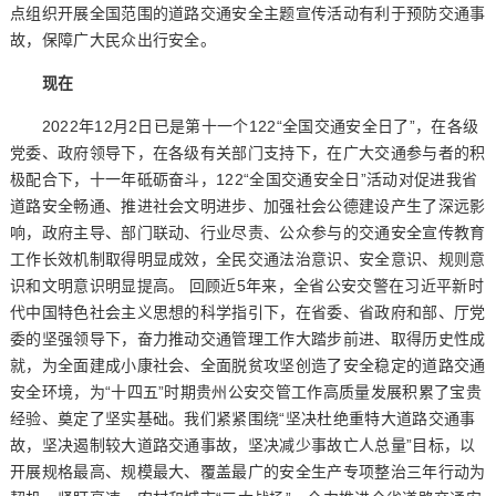
点组织开展全国范围的道路交通安全主题宣传活动有利于预防交通事
故，保障广大民众出行安全。
现在
2022年12月2日已是第十一个122“全国交通安全日了”，在各级
党委、政府领导下，在各级有关部门支持下，在广大交通参与者的积
极配合下，十一年砥砺奋斗，122“全国交通安全日”活动对促进我省
道路安全畅通、推进社会文明进步、加强社会公德建设产生了深远影
响，政府主导、部门联动、行业尽责、公众参与的交通安全宣传教育
工作长效机制取得明显成效，全民交通法治意识、安全意识、规则意
识和文明意识明显提高。 回顾近5年来，全省公安交警在习近平新时
代中国特色社会主义思想的科学指引下，在省委、省政府和部、厅党
委的坚强领导下，奋力推动交通管理工作大踏步前进、取得历史性成
就，为全面建成小康社会、全面脱贫攻坚创造了安全稳定的道路交通
安全环境，为“十四五”时期贵州公安交管工作高质量发展积累了宝贵
经验、奠定了坚实基础。我们紧紧围绕“坚决杜绝重特大道路交通事
故，坚决遏制较大道路交通事故，坚决减少事故亡人总量”目标，以
开展规格最高、规模最大、覆盖最广的安全生产专项整治三年行动为