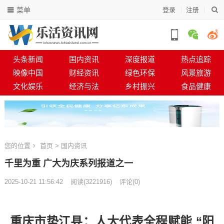
菜单
登录
注册
头条新闻
国内资讯
深度报道
热点追踪
映像中国
财经资讯
绿色环保
风景旅游
文化娱乐
经济与法
乡村振兴
食品健康
您的位置
首页
>
国内资讯
千里为重 广大为庆系列报道之一
2025-10-21 11:56:42
阅读
(
3221916)
评论(0)
重庆市垫江县：人大代表全程赋能 “阳