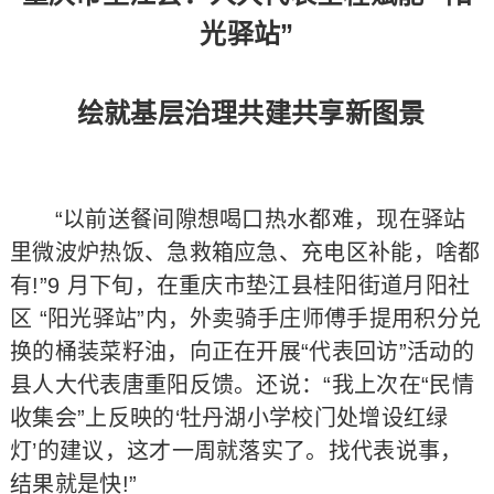
光驿站”
绘就基层治理共建共享新图景​
“以前送餐间隙想喝口热水都难，现在驿站
里微波炉热饭、急救箱应急、充电区补能，啥都
有!”9 月下旬，在重庆市垫江县桂阳街道月阳社
区 “阳光驿站”内，外卖骑手庄师傅手提用积分兑
换的桶装菜籽油，向正在开展“代表回访”活动的
县人大代表唐重阳反馈。还说：“我上次在“民情
收集会”上反映的‘牡丹湖小学校门处增设红绿
灯’的建议，这才一周就落实了。找代表说事，
结果就是快!”​