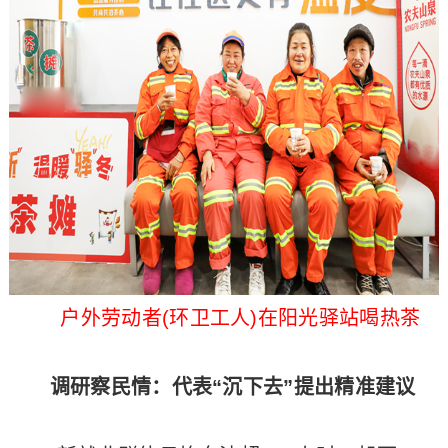
户外劳动者(环卫工人)在阳光驿站喝热茶
调研察民情：代表“沉下去”提出精准建议​