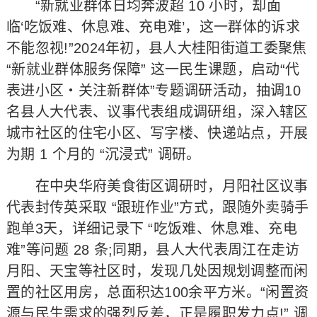
“新就业群体日均奔波超 10 小时，却面
临‘吃饭难、休息难、充电难’，这一群体的诉求
不能忽视!”2024年初，县人大桂阳街道工委聚焦
“新就业群体服务保障” 这一民生课题，启动“代
表进小区・关注新群体”专题调研活动，抽调10
名县人大代表、议事代表组成调研组，深入辖区
城市社区的住宅小区、写字楼、快递站点，开展
为期 1 个月的 “沉浸式” 调研。​
在中央华府美食街区调研时，月阳社区议事
代表封传英采取 “跟班作业”方式，跟随外卖骑手
跑单3天，详细记录下 “吃饭难、休息难、充电
难”等问题 28 条;同期，县人大代表周江在走访
月阳、天宝等社区时，发现几处因规划调整而闲
置的社区用房，总面积达100余平方米。“闲置资
源与民生需求的强烈反差，正是履职发力点!” 调