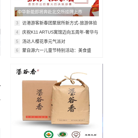
中华新能即将奔赴北交所挂牌上市
访港游客新春团聚居所新方式-旅游体验
3
舒适感提升
庆祝K11 ARTUS寓馆迈向五周年-奢华与
4
艺术的非凡融合
汤达人樱花季元气派对
5
蒙自源六一儿童节特别活动：美食盛
6
宴，快乐无限
多
势