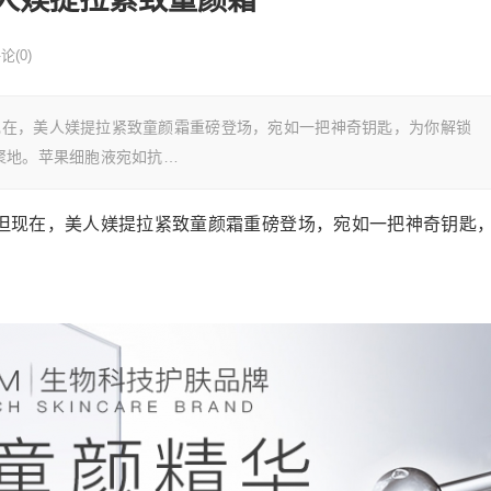
论(0)
现在，美人媄提拉紧致童颜霜重磅登场，宛如一把神奇钥匙，为你解锁
聚地。苹果细胞液宛如抗…
但现在，美人媄提拉紧致童颜霜重磅登场，宛如一把神奇钥匙