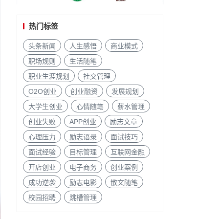
热门标签
头条新闻
人生感悟
商业模式
职场规则
生活随笔
职业生涯规划
社交管理
O2O创业
创业融资
发展规划
大学生创业
心情随笔
薪水管理
创业失败
APP创业
励志文章
心理压力
励志语录
面试技巧
面试经验
目标管理
互联网金融
开店创业
电子商务
创业案例
成功逆袭
励志电影
散文随笔
校园招聘
跳槽管理